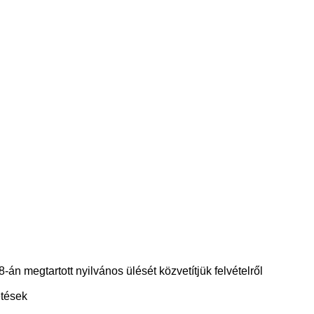
án megtartott nyilvános ülését közvetítjük felvételről
etések